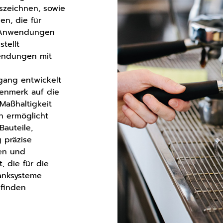
uszeichnen, sowie
n, die für
)-Anwendungen
stellt
wendungen mit
gang entwickelt
enmerk auf die
Maßhaltigkeit
n ermöglicht
Bauteile,
 präzise
en und
t, die für die
anksysteme
 finden