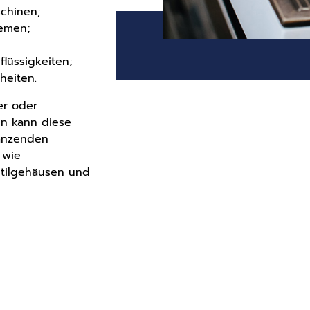
schinen;
temen;
flüssigkeiten;
heiten.
er oder
en kann diese
gänzenden
 wie
tilgehäusen und