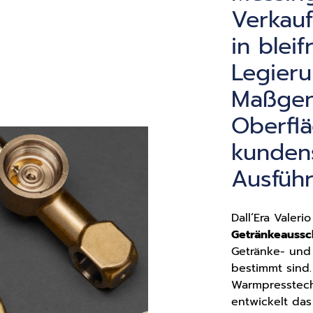
Verkau
in blei
Legier
Maßgen
Oberfl
kundens
Ausführ
Dall’Era Valerio
Getränkeaussc
Getränke- und
bestimmt sind.
Warmpresstech
entwickelt da