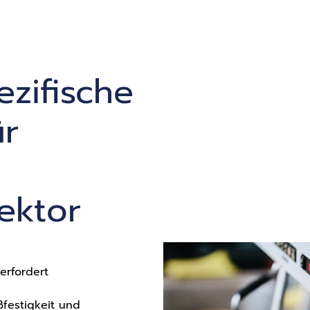
zifische
ür
ektor
erfordert
ßfestigkeit und