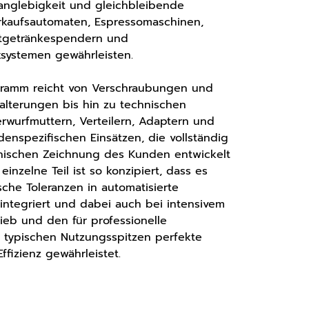
anglebigkeit und gleichbleibende
erkaufsautomaten, Espressomaschinen,
ltgetränkespendern und
ksystemen gewährleisten.
gramm reicht von Verschraubungen und
Halterungen bis hin zu technischen
rwurfmuttern, Verteilern, Adaptern und
denspezifischen Einsätzen, die vollständig
nischen Zeichnung des Kunden entwickelt
inzelne Teil ist so konzipiert, dass es
ische Toleranzen in automatisierte
integriert und dabei auch bei intensivem
eb und den für professionelle
ypischen Nutzungsspitzen perfekte
ffizienz gewährleistet.