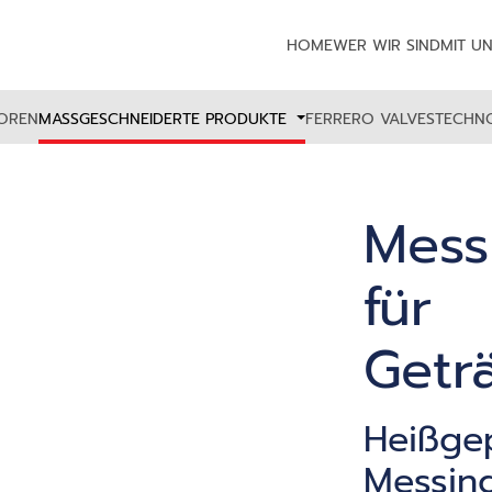
HOME
WER WIR SIND
MIT U
OREN
MASSGESCHNEIDERTE PRODUKTE
FERRERO VALVES
TECHN
Mess
für
Getr
Heißge
Messin