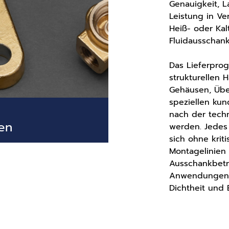
Genauigkeit, L
Leistung in V
Heiß- oder Ka
Fluidausschan
Das Lieferpro
strukturellen 
Gehäusen, Übe
speziellen kun
nach der tech
en
werden. Jedes e
sich ohne krit
Montagelinien 
Ausschankbetri
Anwendungen t
Dichtheit und E