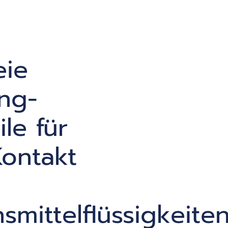
eie
ng-
ile für
ontakt
smittelflüssigkeite