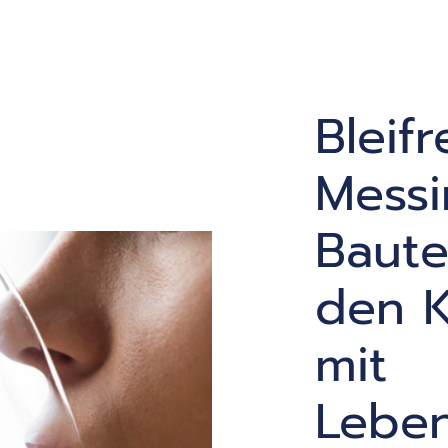
Bleifr
Messi
Baute
den K
mit
Leben