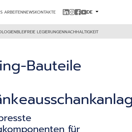
DE
NS ARBEITEN
NEWS
KONTAKTE
OLOGIEN
BLEIFREIE LEGIERUNGEN
NACHHALTIGKEIT
ing-Bauteile
änkeausschankanla
presste
gkomponenten für