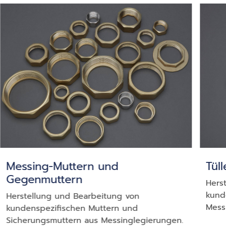
Messing-Muttern und
Tül
Gegenmuttern
Hers
kund
Herstellung und Bearbeitung von
Mess
kundenspezifischen Muttern und
Sicherungsmuttern aus Messinglegierungen.